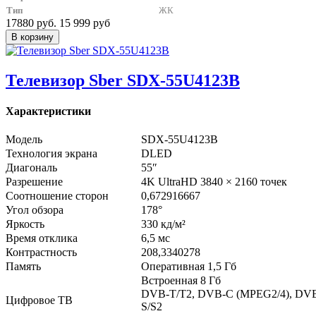
Тип
ЖК
17880 руб.
15 999 руб
Телевизор Sber SDX-55U4123B
Характеристики
Модель
SDX-55U4123B
Технология экрана
DLED
Диагональ
55″
Разрешение
4K UltraHD 3840 × 2160 точек
Соотношение сторон
0,672916667
Угол обзора
178°
Яркость
330 кд/м²
Время отклика
6,5 мс
Контрастность
208,3340278
Память
Оперативная 1,5 Гб
Встроенная 8 Гб
DVB-T/T2, DVB-C (MPEG2/4), DV
Цифровое ТВ
S/S2