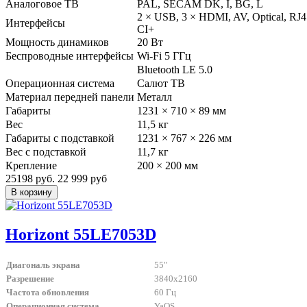
Аналоговое ТВ
PAL, SECAM DK, I, BG, L
2 × USB, 3 × HDMI, AV, Optical, RJ4
Интерфейсы
CI+
Мощность динамиков
20 Вт
Беспроводные интерфейсы
Wi-Fi 5 ГГц
Bluetooth LE 5.0
Операционная система
Салют ТВ
Материал передней панели
Металл
Габариты
1231 × 710 × 89 мм
Вес
11,5 кг
Габариты с подставкой
1231 × 767 × 226 мм
Вес с подставкой
11,7 кг
Крепление
200 × 200 мм
25198 руб.
22 999 руб
Horizont 55LE7053D
Диагональ экрана
55"
Разрешение
3840x2160
Частота обновления
60 Гц
Операционная система
YaOS