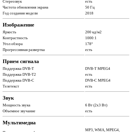
Стереозвук
есть
Частота обновления экрана
50 Гц
Год создания модели
2018
Изображение
Яркость
200 кд/м2
Контрастность
1000:1
Угол обзора
178°
Прогрессивная развертка
есть
Прием сигнала
Поддержка DVB-T
DVB-T MPEG4
Поддержка DVB-T2
есть
Поддержка DVB-C
DVB-C MPEG4
Телетекст
есть
Звук
Мощность звука
6 Вт (2х3 Вт)
Объемное звучание
есть
Мультимедиа
MP3, WMA, MPEG4,