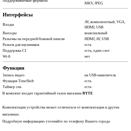
Поддерживаемые форматы
MKV, JPEG
Интерфейсы
AV, компонентный, VGA,
Входы
HDMI, USB
Выходы
коаксиальный
Разъемы на передней/боковой панели
HDMI, AV, USB
Разъем для наушников
есть
Поддержка CI
есть, один слот
Wi-fi
нет
Функции
Запись видео
на USB-накопитель
Функция TimeShift
есть
Таймер сна
есть
В комплект входит гарантийный талон магазина
BYTE
Комплектация устройства может отличаться от комплектации в других
магазинах.
Подробную информацию уточняйте по телефону Вашего города