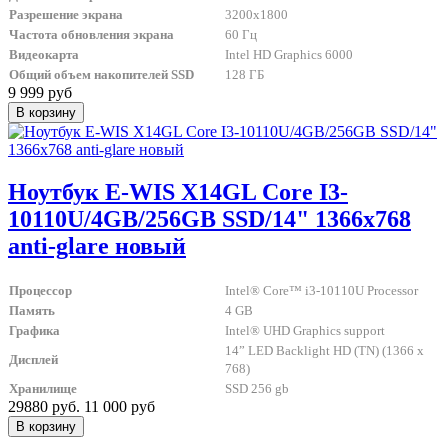
Разрешение экрана
3200x1800
Частота обновления экрана
60 Гц
Видеокарта
Intel HD Graphics 6000
Общий объем накопителей SSD
128 ГБ
9 999 руб
Ноутбук E-WIS X14GL Core I3-
10110U/4GB/256GB SSD/14" 1366x768
anti-glare новый
Процессор
Intel® Core™ i3-10110U Processor
Память
4 GB
Графика
Intel® UHD Graphics support
14” LED Backlight HD (TN) (1366 x
Дисплей
768)
Хранилище
SSD 256 gb
29880 руб.
11 000 руб